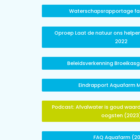
Waterschapsrapportage fas
Oproep Laat de natuur ons helpe
2022
Beleidsverkenning Broeikas
Eindrapport Aquafarm M
Podcast: Afvalwater is goud waard
oogsten (2023
FAQ Aquafarm (2