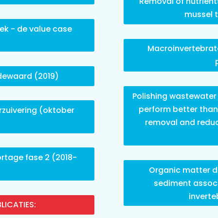
Removal of nutrient
mussel 
ek - de value case
Macroinvertebrate
dewaard (2019)
Polishing wastewater e
perform better than
rzuivering (oktober
removal and reduc
rtage fase 2 (2018-
Organic matter d
sediment assoc
inverte
LICATIES: