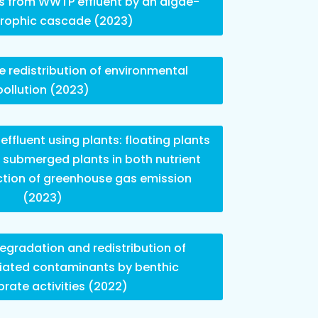
s from WWTP effluent by an algae-
trophic cascade (2023)
 redistribution of environmental
pollution (2023)
ffluent using plants: floating plants
 submerged plants in both nutrient
tion of greenhouse gas emission
(2023)
egradation and redistribution of
iated contaminants by benthic
brate activities (2022)