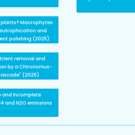
t plants? Macrophytes
 eutrophication and
ent polishing (2025)
trient removal and
ion by a Chironomus-
cascade" (2025)
e and incomplete
 CH4 and N2O emissions