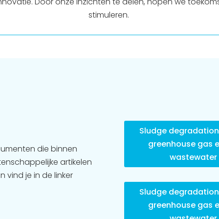
ovatie. Door onze inzichten te delen, hopen we toekoms
stimuleren.
Sludge degradation,
greenhouse gas e
cumenten die binnen
wastewater 
tenschappelijke artikelen
vind je in de linker
Sludge degradation,
greenhouse gas e
wastewater 