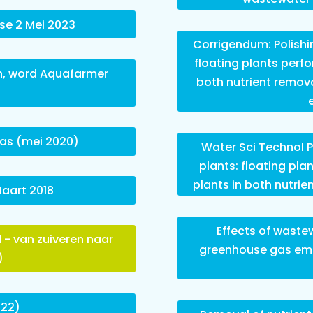
e 2 Mei 2023
Corrigendum: Polishi
floating plants perf
n, word Aquafarmer
both nutrient remov
gas (mei 2020)
Water Sci Technol P
plants: floating pl
plants in both nutri
aart 2018
Effects of wastew
 - van zuiveren naar
greenhouse gas emi
)
022)