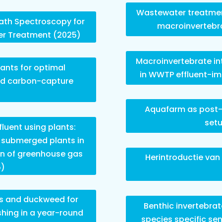
Wastewater treatment
th Spectroscopy for
macroinvertebr
er Treatment (2025)
Macroinvertebrate in
lants for optimal
in WWTP effluent-i
and carbon-capture
Aquafarm as post-
set
fluent using plants:
n submerged plants in
on of greenhouse gas
Herintroductie van
5)
des and duckweed for
Benthic invertebrat
shing in a year-round
species specific se