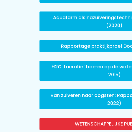
Aquafarm als nazuiveringstechni
(2020)
Rapportage praktijkproef Do
H2O: Lucratief boeren op de wate
2015)
Van zuiveren naar oogsten: Rappo
2022)
WETENSCHAPPELIJKE PUB