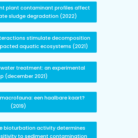
 plant contaminant profiles affect
ate sludge degradation (2022)
teractions stimulate decomposition
mpacted aquatic ecosystems (2021)
water treatment: an experimental
up (december 2021)
 macrofauna: een haalbare kaart?
(2019)
e bioturbation activity determines
nsitivity to sediment contamination