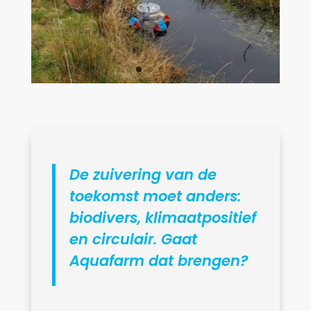
De zuivering van de
toekomst moet anders:
biodivers, klimaatpositief
en circulair. Gaat
Aquafarm dat brengen?