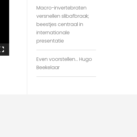
Macro-invertebraten
versnellen slibafbraak;
beestjes centraal in
internationale
presentatie
Even voorstellen… Hugo
Beekelaar