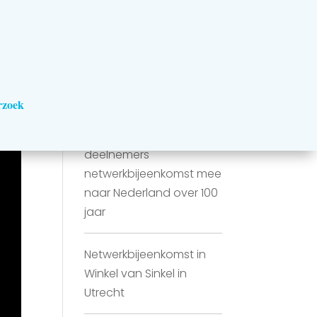
Meer berichten…
Aquafarm roept op om
natuur te laten helpen
rzoek
Tim van Hattum neemt
deelnemers
netwerkbijeenkomst mee
naar Nederland over 100
jaar
Netwerkbijeenkomst in
Winkel van Sinkel in
Utrecht