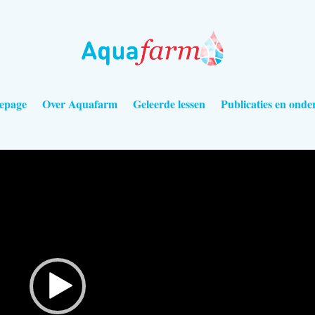
eathon DEF
epage
Over Aquafarm
Geleerde lessen
Publicaties en onde